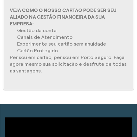
VEJA COMO O NOSSO CARTÃO PODE SER SEU
ALIADO NA GESTÃO FINANCEIRA DA SUA
EMPRESA:
Gestão da conta
Canais de Atendimento
Experimente seu cartão sem anuidade
Cartão Protegido
Pensou em cartão, pensou em Porto Seguro. Faça
agora mesmo sua solicitação e desfrute de todas
as vantagens.